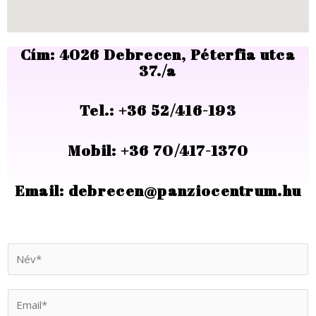
Cím: 4026 Debrecen, Péterfia utca
37./a
Tel.: +36 52/416-193
Mobil: +36 70/417-1370
Email: debrecen@panziocentrum.hu
N
é
v
E
*